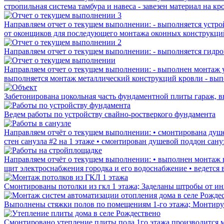
стропильная система тамбура и навеса - ⁠завезен материал на к
Направляем отчет о текущем выполнении: - ⁠выполняется устр
от оконщиков для последующего монтажа оконных конструкций
Направляем отчет о текущем выполнении: - ⁠выполняется гидроиз
Направляем отчет о текущем выполнении: - ⁠выполнен монтаж у
⁠выполняется монтаж металлический конструкций кровли - ⁠вы
Забетонирована цокольная часть фундаментной плиты гараж, вы
Ведем работы по устройству свайно-ростверкого фундамента
Направляем отчёт о текущем выполнении: •⁠ ⁠смонтирована душе
стен санузла #2 на 1 этаже •⁠ ⁠смонтирован душевой поддон сануз
Направляем отчёт о текущем выполнении: •⁠ ⁠выполнен монтаж в
щит электроснабжения городка и его водоснабжение •⁠ ⁠⁠ведется 
Смонтированы потолки из гкл 1 этажа; Заделаны штробы от ин
Выполнены стяжки полов по помещениям 1-го этажа; Монтируе
Смонтировано утепление плиты пола 1го этажа производится м