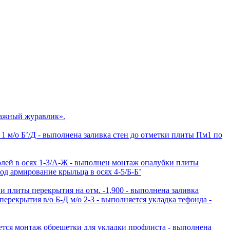
мажный журавлик».
1 м/о Б’/Д - ⁠выполнена заливка стен до отметки плиты Пм1 по
олей в осях 1-3/А-Ж - ⁠выполнен монтаж опалубки плиты
д армирование крыльца в осях 4-5/Б-Б’
 плиты перекрытия на отм. -1,900 - ⁠выполнена заливка
ерекрытия в/о Б-Д м/о 2-3 - ⁠выполняется укладка тефонда -
ется монтаж обрешетки для укладки профлиста - ⁠выполнена