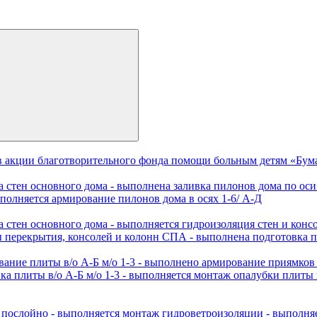
в акции благотворительного фонда помощи больным детям «Бу
стен основного дома - ⁠выполнена заливка пилонов дома по оси 
выполняется армирование пилонов дома в осях 1-6/ А-Д
 стен основного дома - ⁠выполняется гидроизоляция стен и конс
перекрытия, консолей и колонн СПА - ⁠выполнена подготовка по
ние плиты в/о А-Б м/о 1-3 - ⁠выполнено армирование приямков и
ка плиты в/о А-Б м/о 1-3 - ⁠выполняется монтаж опалубки плиты п
 послойно - ⁠выполняется монтаж гидроветроизоляции - ⁠выполня