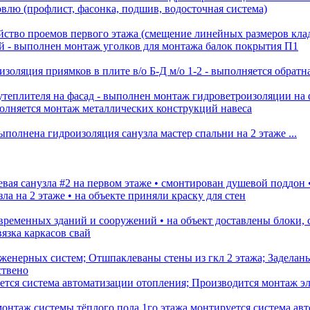
ровлю (профлист, фасонка, подшив, водосточная система)
ойство проемов первого этажа (смещение линейных размеров кл
 - ⁠выполнен монтаж уголков для монтажа балок покрытия П1
оляция приямков в плите в/о Б-Д м/о 1-2 - ⁠выполняется обратна
теплителя на фасад - ⁠выполнен монтаж гидроветроизоляции на ф
полняется монтаж металлических конструкций навеса
полнена гидроизоляция санузла мастер спальни на 2 этаже ...
вая санузла #2 на первом этаже •⁠ ⁠смонтирован душевой поддон •
ла на 2 этаже •⁠ ⁠на объекте приняли краску для стен
ременных зданий и сооружений •⁠ ⁠на объект доставлены блоки, с
вязка каркасов свай
женерных систем; Отшпаклеваны стены из гкл 2 этажа; Заделан
тся система автоматизации отопления; Производится монтаж эл
онтаж системы тёплого пола 1го этажа монтируется система ав