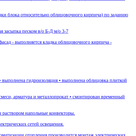
адки блока относительно облицовочного кирпича) по заданию
я засыпка песком в/о Б-Д м/о 3-7
асад - ⁠выполняется кладка облицовочного кирпича -
⁠ ⁠выполнена гидроизоляция •⁠ ⁠выполнена облицовка плиткой
меси, арматура и металлопрокат •⁠ ⁠⁠смонтирован временный
ы раствором напольные конвекторы.
ектрических сетей освещения.
томатизации отопления производится монтаж электрических